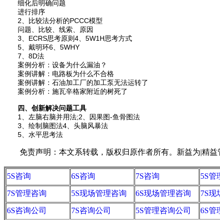
细化后明确问题
进行排序
2、比较法分析的PCCC模型
问题、比较、线索、原因
3、ECRS思考原则4、5W1H思考方式
5、戴明环6、5WHY
7、8D法
案例分析：设备为什么漏油？
案例讲解：电路板为什么不合格
案例讲解：石油加工厂的加工泵无法运转了
案例分析：施瓦辛格家附近的树死了
四、创新解决问题工具
1、左脑右脑并用法;2、因果图-鱼骨图法
3、绘制脑图法4、头脑风暴法
5、水平思考法
免责声明：本文系转载，版权归原作者所有。新益为|精益管理视
5S咨询
6S咨询
7S咨询
5S
7S管理咨询
5S现场管理咨询
6S现场管理咨询
7S
6S咨询公司
7S咨询公司
5S管理咨询公司
6S