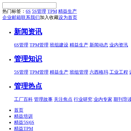
热门标签：
6S
5S管理
TPM
精益生产
企业邮箱
联系我们
加入收藏
设为首页
新闻资讯
6S管理
TPM管理
班组建设
精益生产
新闻动态
业内资汛
管理知识
5S管理
TPM管理
精益生产
班组管理
六西格玛
工业工程
管理热点
工厂百科
管理故事
关注焦点
行业研究
业内专家
期刊导
首页
精益培训
精益5S|6S
精益TPM