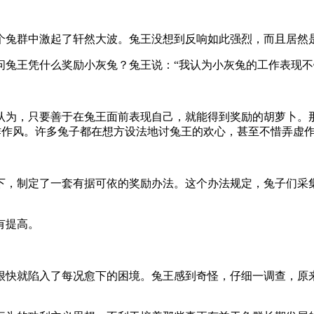
兔群中激起了轩然大波。兔王没想到反响如此强烈，而且居然
王凭什么奖励小灰兔？兔王说：“我认为小灰兔的工作表现不
为，只要善于在兔王面前表现自己，就能得到奖励的胡萝卜。那
工作作风。许多兔子都在想方设法地讨兔王的欢心，甚至不惜弄虚
，制定了一套有据可依的奖励办法。这个办法规定，兔子们采集
有提高。
快就陷入了每况愈下的困境。兔王感到奇怪，仔细一调查，原来