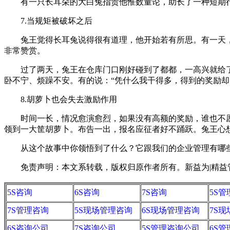
有一只长耳朵的大白兔指责他惟数量论，助长了一种短期行
7.当规矩被破坏之后
兔王觉得长耳兔说得很有道理，他开始若有所思。有一天，
非常赞赏。
过了两天，兔王在仓库门口刚好碰到了都都，一高兴就给了
卧不宁、烦躁不安。有的说：“凭什么我干得多，得到的奖励却
8.胡萝卜也会失去激励作用
时间一长，情况愈演愈烈，如果没有高额的奖励，谁也不愿
领到一大筐胡萝卜。布告一出，报名应征者好不踊跃。兔王心
从这个故事中你领悟到了什么？它跟我们的企业管理有哪些
免责声明：本文系转载，版权归原作者所有。新益为|精益管理视
5S咨询
6S咨询
7S咨询
5S
7S管理咨询
5S现场管理咨询
6S现场管理咨询
7S
6S咨询公司
7S咨询公司
5S管理咨询公司
6S