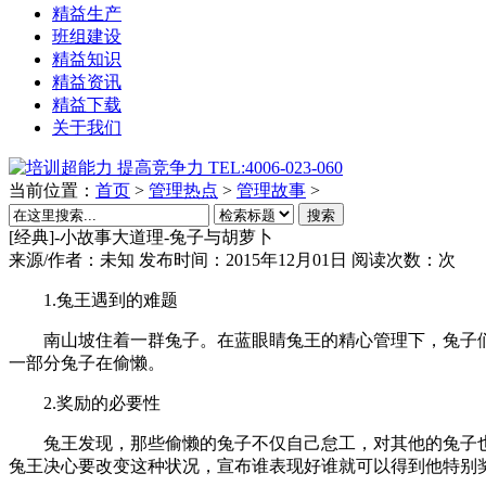
精益生产
班组建设
精益知识
精益资讯
精益下载
关于我们
当前位置：
首页
>
管理热点
>
管理故事
>
搜索
[经典]-小故事大道理-兔子与胡萝卜
来源/作者：
未知
发布时间：2015年12月01日
阅读次数：
次
1.兔王遇到的难题
南山坡住着一群兔子。在蓝眼睛兔王的精心管理下，兔子们
一部分兔子在偷懒。
2.奖励的必要性
兔王发现，那些偷懒的兔子不仅自己怠工，对其他的兔子也
兔王决心要改变这种状况，宣布谁表现好谁就可以得到他特别