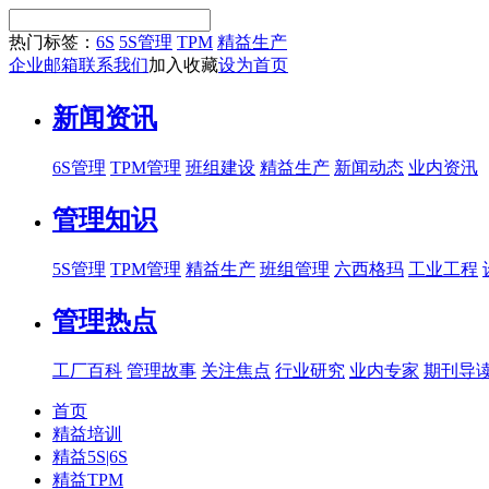
热门标签：
6S
5S管理
TPM
精益生产
企业邮箱
联系我们
加入收藏
设为首页
新闻资讯
6S管理
TPM管理
班组建设
精益生产
新闻动态
业内资汛
管理知识
5S管理
TPM管理
精益生产
班组管理
六西格玛
工业工程
管理热点
工厂百科
管理故事
关注焦点
行业研究
业内专家
期刊导
首页
精益培训
精益5S|6S
精益TPM