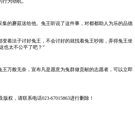
的行为动机。
集的蘑菇送给他。兔王听说了这件事，对都都助人为乐的品德
变着法子讨好兔王，不会讨好的就找着兔王吵闹，弄得兔王坐
这也太不公平了吧？”
王万般无奈，宣布凡是愿意为兔群做贡献的志愿者，可以立即
联系电话023-67015863进行删除！